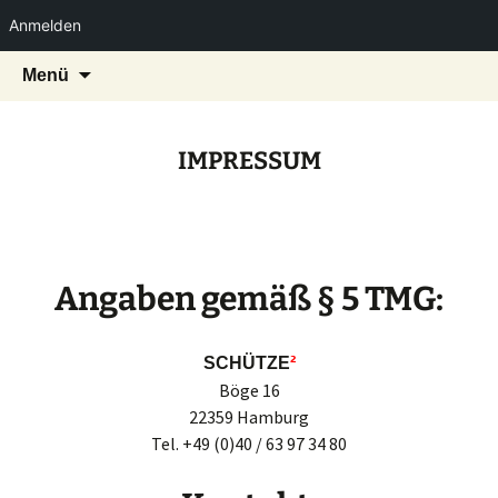
Anmelden
unabhängige Print-Produktion und
Zum
Suchen
Schuetze hoch 2
Menü
Inhalt
nach:
Produktionsberatung sowie
springen
Projektmanagement
IMPRESSUM
Angaben gemäß § 5 TMG:
SCHÜTZE
²
Böge 16
22359 Hamburg
Tel. +49 (0)40 / 63 97 34 80